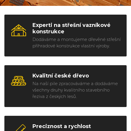
Experti na střešní vazníkové
konstrukce
Dodáváme a montujeme dřevěné střešní
příhradové konstrukce vlastní výroby.
Kvalitní české dřevo
Na naší pile zpracováváme a dodáváme
všechny druhy kvalitního stavebního
řeziva z českých lesů.
Preciznost a rychlost