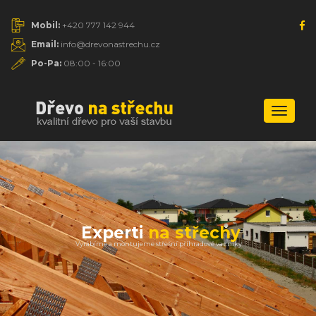
Mobil:
+420 777 142 944
Email:
info@drevonastrechu.cz
Po-Pa:
08:00 - 16:00
Naviga
Experti
na střechy
Vyrábíme a montujeme střešní příhradové vazníky